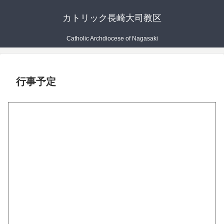
カトリック長崎大司教区
Catholic Archdiocese of Nagasaki
行事予定