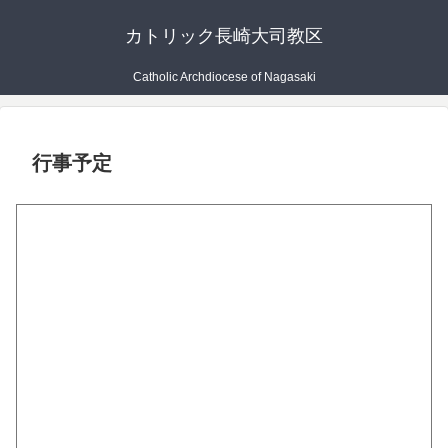
カトリック長崎大司教区
Catholic Archdiocese of Nagasaki
行事予定