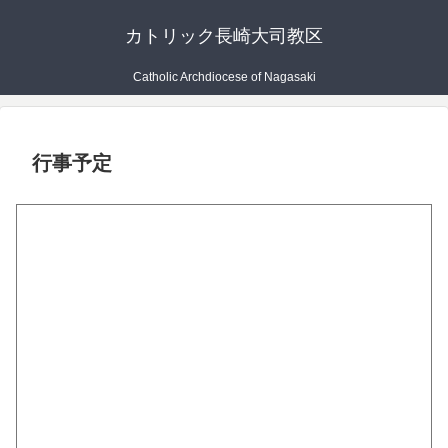
カトリック長崎大司教区
Catholic Archdiocese of Nagasaki
行事予定