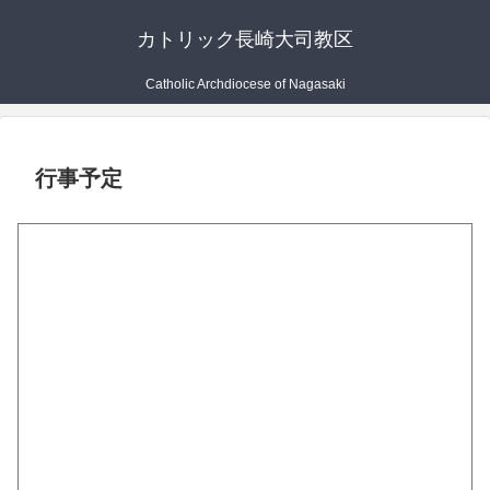
カトリック長崎大司教区
Catholic Archdiocese of Nagasaki
行事予定