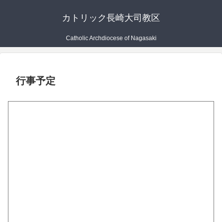
カトリック長崎大司教区
Catholic Archdiocese of Nagasaki
行事予定