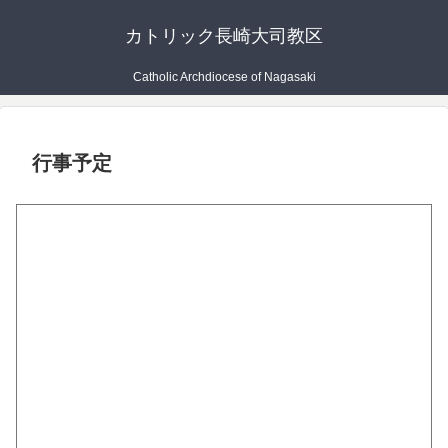
カトリック長崎大司教区
Catholic Archdiocese of Nagasaki
行事予定