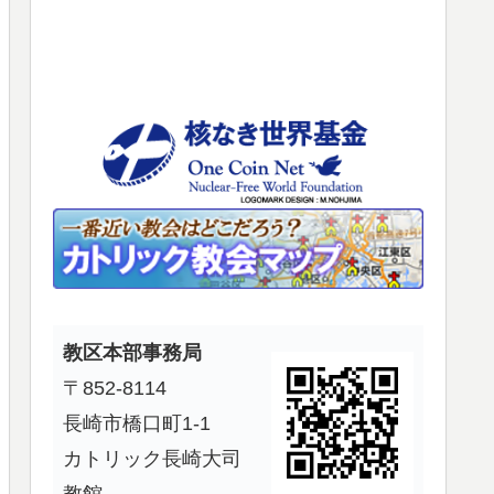
使
っ
て
く
だ
さ
い。
教区本部事務局
〒852-8114
長崎市橋口町1-1
カトリック長崎大司
教館