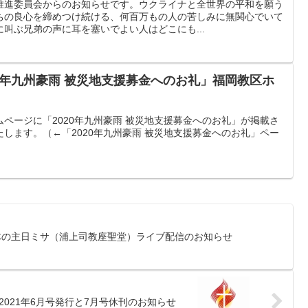
推進委員会からのお知らせです。ウクライナと全世界の平和を願う
ちの良心を締めつけ続ける、何百万もの人の苦しみに無関心でいて
叫ぶ兄弟の声に耳を塞いでよい人はどこにも...
020年九州豪雨 被災地支援募金へのお礼」福岡教区ホ
ページに「2020年九州豪雨 被災地支援募金へのお礼」が掲載さ
します。（←「2020年九州豪雨 被災地支援募金へのお礼」ペー
位一体の主日ミサ（浦上司教座聖堂）ライブ配信のお知らせ
021年6月号発行と7月号休刊のお知らせ