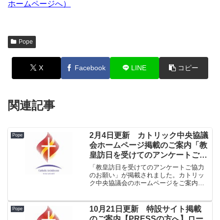
ホームページへ）
Pope
X
Facebook
LINE
コピー
関連記事
2月4日更新 カトリック中央協議
Pope
会ホームページ掲載のご案内「教
皇訪日を受けてのアンケートご協
力のお願い」
「教皇訪日を受けてのアンケートご協力
のお願い」が掲載されました。カトリッ
ク中央協議会のホームページをご案内い
たします。日本カトリック司教団からの
お願い（→ カトリック中央協議会へ）
10月21日更新 特設サイト掲載
Pope
のご案内【PRESSの方へ】ロー