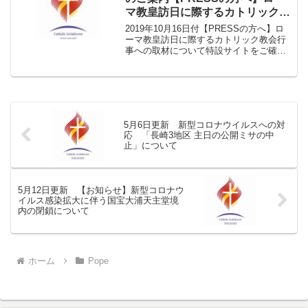
マ教皇訪日に際するカトリック教
会行事への取材について
2019年10月16日付【PRESSの方へ】ロ
ーマ教皇訪日に際するカトリック教会行
事への取材について特設サイトをご確認
ください。
5月6日更新 新型コロナウイルスへの対
応 「長崎3地区 主日の公開ミサの中
止」について
5月12日更新 【お知らせ】新型コロナウ
イルス感染拡大に伴う国宝大浦天主堂境
内の閉鎖について
ホーム
Pope