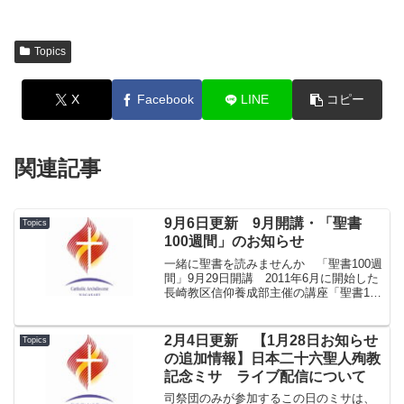
Topics
X
Facebook
LINE
コピー
関連記事
9月6日更新 9月開講・「聖書
Topics
100週間」のお知らせ
一緒に聖書を読みませんか 「聖書100週
間」9月29日開講 2011年6月に開始した
長崎教区信仰養成部主催の講座「聖書100
週間」が、5年かけて2016年7月にプログ
ラムを終了しました。9月からまた新たに
開講します。初回は9月29日（木）午...
2月4日更新 【1月28日お知らせ
Topics
の追加情報】日本二十六聖人殉教
記念ミサ ライブ配信について
司祭団のみが参加するこの日のミサは、