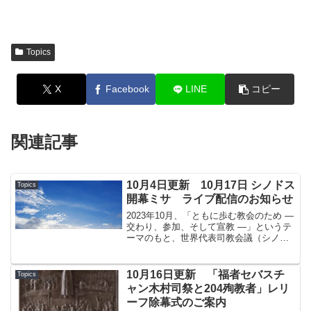
Topics
X
Facebook
LINE
コピー
関連記事
10月4日更新 10月17日 シノドス
Topics
開幕ミサ ライブ配信のお知らせ
2023年10月、「ともに歩む教会のため ―
交わり、参加、そして宣教 ―」というテ
ーマのもと、世界代表司教会議（シノド
ス）第16回通常総会がバチカンで行われ
ます。このシノドスに向けた「過程」
は、今年2021年10月から始まります。
10月16日更新 「福者セバスチ
Topics
ローマ...
ャン木村司祭と204殉教者」レリ
ーフ除幕式のご案内