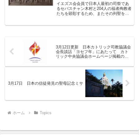
イエズス会会員で日本人最初の司祭であ
るセバスチャン木村と204人の福者殉教者
たちを顕彰するため、またその列聖を願
って、このたびレリーフを設置・除幕す
ることとなりました。 皆様に広く知っ
ていただきたく、以下の通りご案内申し
上げます。よろしかっ...
3月12日更新 日本カトリック司教協議会
会長談話「ヨセフ年」にあたって カト
リック中央協議会ホームページ掲載のご
案内
3月17日 日本の信徒発見の聖母記念ミサ
ホーム
Topics