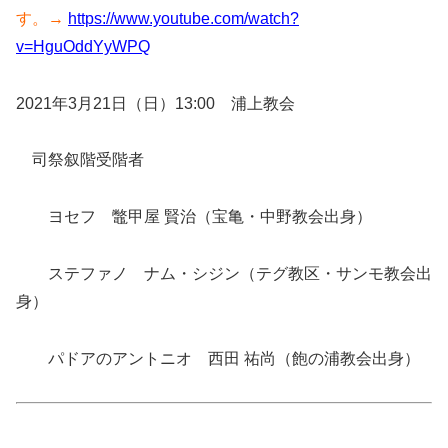
す。→
https://www.youtube.com/watch?
v=HguOddYyWPQ
2021年3月21日（日）13:00 浦上教会
司祭叙階受階者
ヨセフ 鼈甲屋 賢治（宝亀・中野教会出身）
ステファノ ナム・シジン（テグ教区・サンモ教会出
身）
パドアのアントニオ 西田 祐尚（飽の浦教会出身）