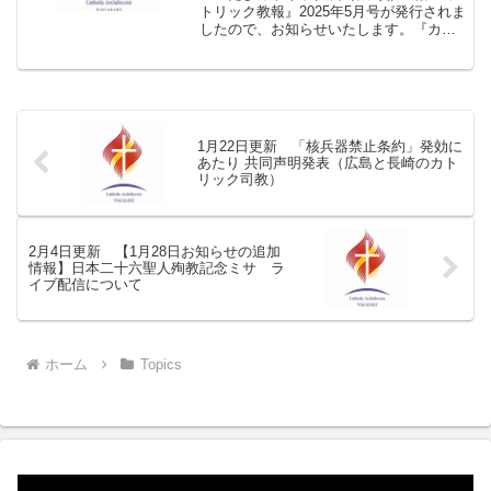
トリック教報』2025年5月号が発行されま
したので、お知らせいたします。『カト
リック教報』2025年5月号.pdf★１面 浦
上で叙階式、4年ぶりに新司祭誕生出来事
から160年、信徒発見の聖母記念ミサカリ
タ...
1月22日更新 「核兵器禁止条約」発効に
あたり 共同声明発表（広島と長崎のカト
リック司教）
2月4日更新 【1月28日お知らせの追加
情報】日本二十六聖人殉教記念ミサ ラ
イブ配信について
ホーム
Topics