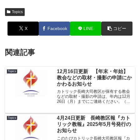
Topics
X
Facebook
LINE
コピー
関連記事
12月16日更新 【年末・年始】
Topics
教会などの取材・撮影の申請にか
かわるお知らせ
カトリック長崎大司教区が保有する教会
などの取材・撮影の申請は、年内は12月
26日（月）までにご連絡ください。（申
請方法は教会の写真等に係る各種申請か
らご確認ください。） 12月27日（火）
～2017年1月4日（水）の期間は対応いた
4月24日更新 長崎教区報『カト
Topics
しかねます...
リック教報』2025年5月号発行の
お知らせ
このたびカトリック長崎大司教区報『カ