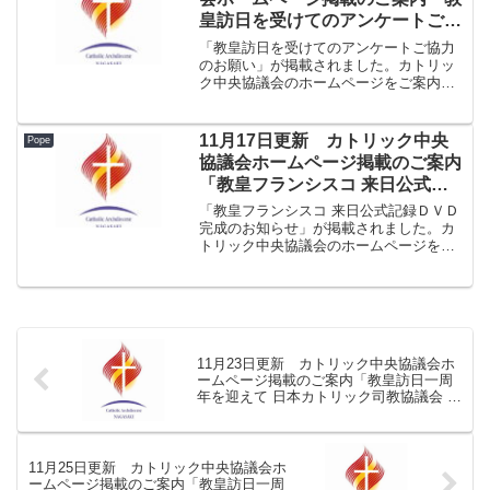
皇訪日を受けてのアンケートご協
力のお願い」
「教皇訪日を受けてのアンケートご協力
のお願い」が掲載されました。カトリッ
ク中央協議会のホームページをご案内い
たします。日本カトリック司教団からの
お願い（→ カトリック中央協議会へ）
11月17日更新 カトリック中央
Pope
協議会ホームページ掲載のご案内
「教皇フランシスコ 来⽇公式記
録ＤＶＤ 完成のお知らせ」
「教皇フランシスコ 来⽇公式記録ＤＶＤ
完成のお知らせ」が掲載されました。カ
トリック中央協議会のホームページをご
案内いたします。2020年11月16日、教皇
フランシスコ 来⽇公式記録DVD 完成のお
知らせ（→ カトリック中央協議会へ）
11月23日更新 カトリック中央協議会ホ
ームページ掲載のご案内「教皇訪日一周
年を迎えて 日本カトリック司教協議会 会
長メッセージ」
11月25日更新 カトリック中央協議会ホ
ームページ掲載のご案内「教皇訪日一周