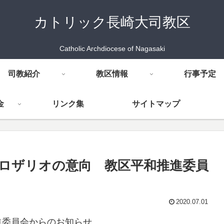
カトリック長崎大司教区
Catholic Archdiocese of Nagasaki
司教紹介
教区情報
行事予定
金
リンク集
サイトマップ
のロザリオの意向 教区平和推進委員
2020.07.01
進委員会からのお知らせ