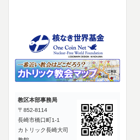
使
っ
て
く
だ
さ
い。
教区本部事務局
〒852-8114
長崎市橋口町1-1
カトリック長崎大司
教館