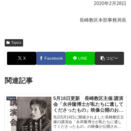
2020年2月28日
長崎教区本部事務局長
Topics
X
Facebook
LINE
コピー
関連記事
5月18日更新 長崎教区主催 講演
Topics
会「永井隆博士が私たちに遺して
くださったもの」映像公開のお知
らせ
先日5月14日に開催されました長崎教区主
催の講演会「永井隆博士が私たちに遺し
てくださったもの」の映像が公開されま