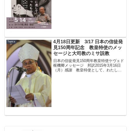
した。こちらからご覧いただくことがで
きます。→ ---（以下は 2023年5月1日に
掲載した情報です）---長崎教区主催 講演
会...
4月18日更新 3/17 日本の信徒発
Topics
見150周年記念 教皇特使のメッ
セージと大司教のミサ説教
日本の信徒発見150周年教皇特使ケヴェド
枢機卿メッセージ 邦訳2015年3月16日
（月）感謝 教皇特使として、わたした
ちのフランシスコ教皇様、日本カトリッ
ク司教協議会、長崎大司教区ヨセフ髙見
三明大司教様に、長崎に招いてくださっ
たことを深く感...