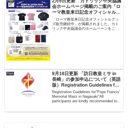
2月6日更新 カトリック中央協議
Pope
会ホームページ掲載のご案内「ロ
ーマ教皇来日記念オフィシャルグ
ッズ販売継続中」
「ローマ教皇来日記念オフィシャルグッ
ズ販売継続中」が掲載されました。カト
リック中央協議会のホームページをご案
内いたします。ローマ教皇来日記念オフ
ィシャルグッズ販売継続中についてのお
知らせ（→ カトリック中央協議会へ）
9月18日更新 「訪日教皇ミサ in
Pope
長崎」の参加申込について（英語
版）Registration Guidelines for
“Pope Francis’ Memorial Mass
Registration Guidelines for"Pope Francis'
in Nagasaki”
Memorial Mass in Nagasaki"All
participants are kindly recommended to
register ...