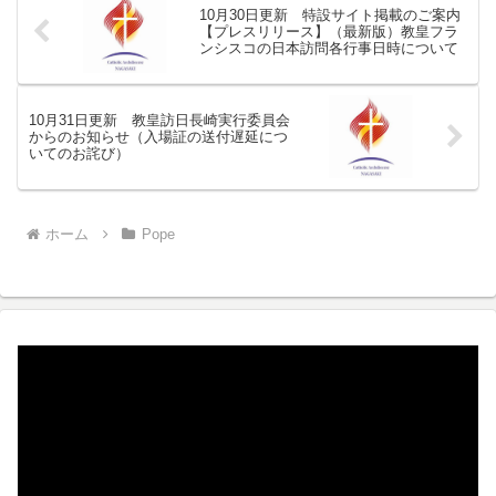
10月30日更新 特設サイト掲載のご案内
【プレスリリース】（最新版）教皇フラ
ンシスコの日本訪問各行事日時について
10月31日更新 教皇訪日長崎実行委員会
からのお知らせ（入場証の送付遅延につ
いてのお詫び）
ホーム
Pope