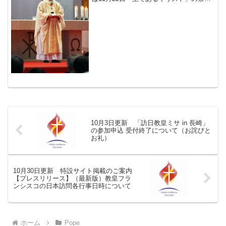
に、各小教区において教皇来崎一周年記
念ミサを行うよう呼び掛けていた。 こ
の日、長崎教区司教座聖堂の浦上教会に
おいては髙見三明...
10月3日更新 「訪日教皇ミサ in 長崎」
の参加申込 受付終了について（お詫びと
お礼）
10月30日更新 特設サイト掲載のご案内
【プレスリリース】（最新版）教皇フラ
ンシスコの日本訪問各行事日時について
ホーム
Pope