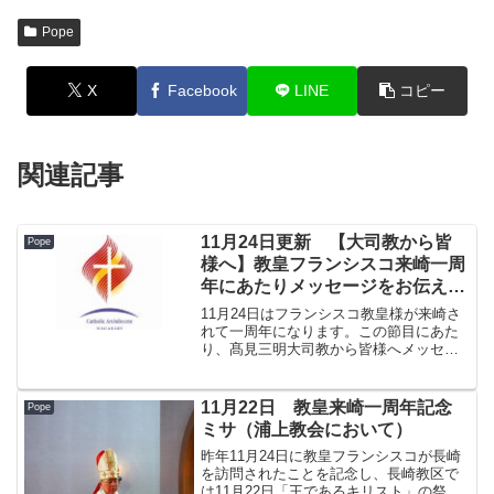
Pope
X
Facebook
LINE
コピー
関連記事
11月24日更新 【大司教から皆
Pope
様へ】教皇フランシスコ来崎一周
年にあたりメッセージをお伝えい
たします
11月24日はフランシスコ教皇様が来崎さ
れて一周年になります。この節目にあた
り、髙見三明大司教から皆様へメッセー
ジをお伝えいたします。
11月22日 教皇来崎一周年記念
Pope
ミサ（浦上教会において）
昨年11月24日に教皇フランシスコが長崎
を訪問されたことを記念し、長崎教区で
は11月22日「王であるキリスト」の祭日