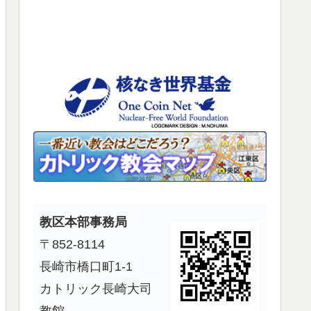
使
っ
て
く
だ
さ
い。
教区本部事務局
〒852-8114
長崎市橋口町1-1
カトリック長崎大司
教館