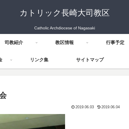
カトリック長崎大司教区
Catholic Archdiocese of Nagasaki
司教紹介
教区情報
行事予定
金
リンク集
サイトマップ
会
2019.06.03
2019.06.04