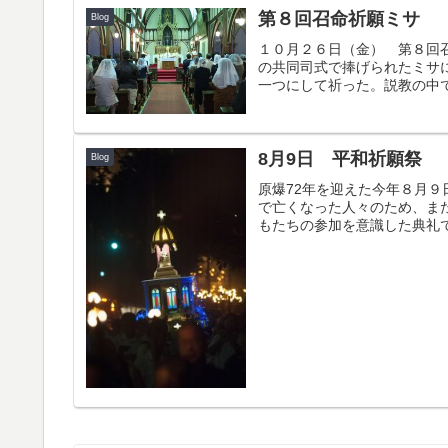
第８回召命祈願ミサ
Blog
１０月２６日（金） 第８回
の共同司式で捧げられたミサ
一つにして祈った。説教の中で
8月9日 平和祈願祭
Blog
原爆72年を迎えた今年８月
で亡くなった人々のため、ま
もたちの参加を意識した典礼で