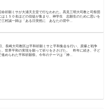
召命祈願ミサが大浦天主堂で行なわれた。髙見三明大司教と司祭団
には１５０名ほどの信徒が集まり、神学生 志願生のために思いを
三村誠一師は「ある日突然に あなたの背中...
９日、長崎大司教区は平和祈願ミサと平和集会を行い、原爆と戦争
た、世界平和の実現を願って祈りをささげた。 昨年に続き、子ど
進められた平和祈願祭。今年のテーマは「神...