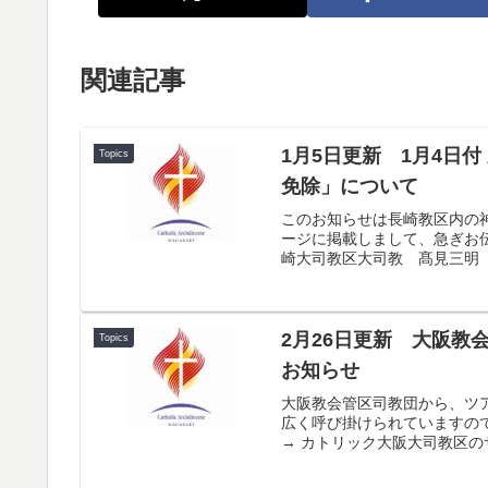
関連記事
1月5日更新 1月4日
Topics
免除」について
このお知らせは長崎教区内の
ージに掲載しまして、急ぎお伝
崎大司教区大司教 髙見三明「
2月26日更新 大阪教
Topics
お知らせ
大阪教会管区司教団から、ツ
広く呼び掛けられていますの
→ カトリック大阪大司教区の