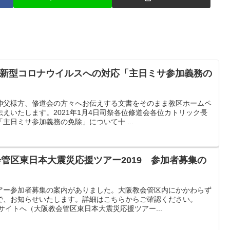
付 新型コロナウイルスへの対応「主日ミサ参加義務の
神父様方、修道会の方々へお伝えする文書をそのまま教区ホームペ
えいたします。2021年1月4日司祭各位修道会各位カトリック長
主日ミサ参加義務の免除」について十 ...
会管区東日本大震災応援ツアー2019 参加者募集の
アー参加者募集の案内がありました。大阪教会管区内にかかわらず
で、お知らせいたします。詳細はこちらからご確認ください。
サイトへ（大阪教会管区東日本大震災応援ツアー...