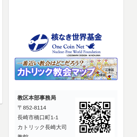
使
っ
て
く
だ
さ
い。
教区本部事務局
〒852-8114
長崎市橋口町1-1
カトリック長崎大司
教館