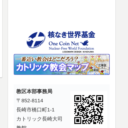
使
っ
て
く
だ
さ
い。
教区本部事務局
〒852-8114
長崎市橋口町1-1
カトリック長崎大司
教館