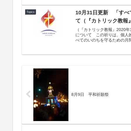
10月31日更新 「す
Topics
て（『カトリック教報』
（『カトリック教報』2020
について この祈りは、個人
べてのいのちを守るための月間」
8月9日 平和祈願祭