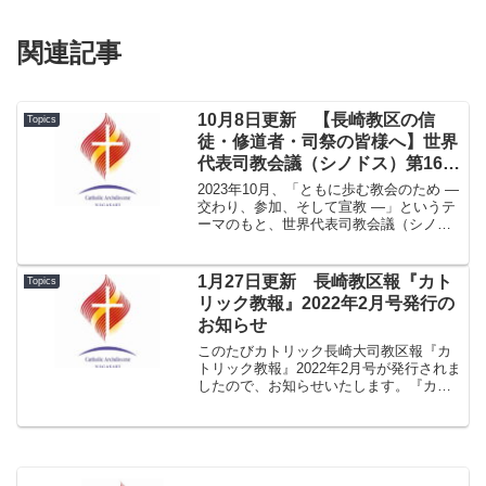
関連記事
10月8日更新 【長崎教区の信
Topics
徒・修道者・司祭の皆様へ】世界
代表司教会議（シノドス）第16回
通常総会 教区シノドスへの協力
2023年10月、「ともに歩む教会のため ―
のお願い
交わり、参加、そして宣教 ―」というテ
ーマのもと、世界代表司教会議（シノド
ス）第16回通常総会がバチカンで行われ
ます。このシノドスに向けた「過程」
は、今年2021年10月から始まります。
1月27日更新 長崎教区報『カト
Topics
本日1...
リック教報』2022年2月号発行の
お知らせ
このたびカトリック長崎大司教区報『カ
トリック教報』2022年2月号が発行されま
したので、お知らせいたします。『カト
リック教報』2022年2月号.pdf★１面 教
皇フランシスコ 髙見大司教の退任願いを
受理・中村司教を長崎大司教に任命、二
十六聖...