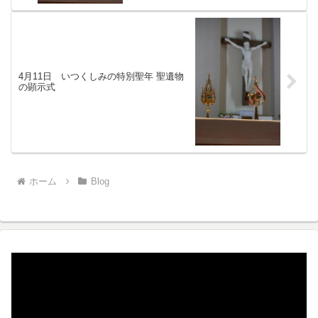
4月11日 いつくしみの特別聖年 聖遺物
の顕示式
ホーム
Blog