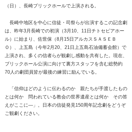
（日）、長崎ブリックホールで上演される。
長崎中地区を中心に信徒・司祭らが出演するこの記念劇
は、昨年3月長崎での初演（3月10、11日チトセピアホー
ル）に始まり、佐世保（8月15日アルカスＳＡＳＥＢ
Ｏ）、上五島（今年2月20、21日上五島石油備蓄会館）で
上演され、多くの信者らが観劇し感動を共有した。現在、
ブリックホール公演に向けて裏方スタッフを含む総勢約
70人の劇団員皆が最後の練習に励んでいる。
「信仰はどのように伝わるのか 親たちが手渡したもの
とは何か 問われている教会の世界遺産とは何か その答
えがここに―」。日本の信徒発見150周年記念劇をどうぞ
ご観劇ください。