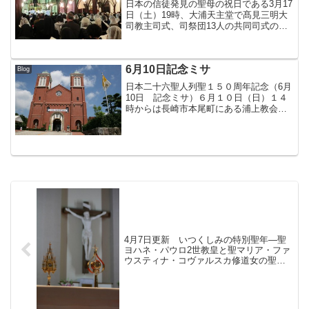
日本の信徒発見の聖母の祝日である3月17
日（土）19時、大浦天主堂で髙見三明大
司教主司式、司祭団13人の共同司式のも
とミサが行われた。各地の教会から多く
の信者が集まり、共に祝った。
6月10日記念ミサ
Blog
日本二十六聖人列聖１５０周年記念（6月
10日 記念ミサ）６月１０日（日）１４
時からは長崎市本尾町にある浦上教会
で、日本二十六聖人殉教者列聖１５０周
年記念ミサが行われ、教区内外から約２
０００人が参加し、共に祈った。西坂か
ら浦上までを１時間かけ...
4月7日更新 いつくしみの特別聖年―聖
ヨハネ・パウロ2世教皇と聖マリア・ファ
ウスティナ・コヴァルスカ修道女の聖遺
物巡回（日程を追加しました）