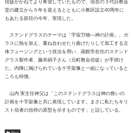
信徒がかねてより希望していたもので、現在の３代目教会
堂の建立から５年を迎えるとともに小教区設立40周年に
もあたる節目の今年、実現した。
ステンドグラスのテーマは「宇宙万物―神の計画」。ガ
ラスに熱を加え、重ね合わせたり曲げたりして加工する立
体フュージングという技法を用い、函館市在住のステンド
グラス製作者、藤井絹子さん（元町教会信徒）が手掛け
た。内陣に掲げられている十字架像と一組になっていると
ころも特徴。
山内 実主任神父は「このステンドグラスは神の救いの
計画を十字架像と共に表現しています。まさに私たちキリ
スト信者の信仰の原型を示すものです」と話している。