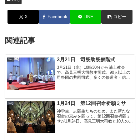
Blog
X
Facebook
LINE
コピー
関連記事
3月21日 司祭助祭叙階式
Blog
3月21日（水）10時30分から浦上教会
で、髙見三明大司教主司式、90人以上の
司祭団の共同司式、多くの修道者・信徒
らの参列のもと司祭・助祭叙階式が行わ
れた。 叙階されたのは、韓国・テグ大
司教区のシンピョン教会出身、キム・ボ
ム新司祭と桐教会出...
1月24日 第12回召命祈願ミサ
Blog
神学生、志願生たちのため、また新たな
召命の恵みを願って、第12回召命祈願ミ
サが1月24日、髙見三明大司教と10人の司
祭の共同司式のもと行われた。大浦天主
堂に集まった神学生、志願生、修道者、
信徒ら約130人は共に祈った。次回のミサ