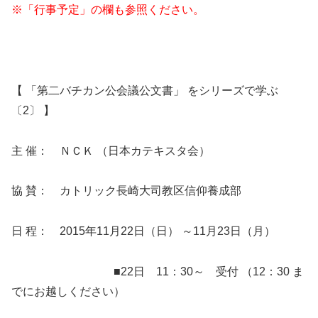
※「行事予定」の欄も参照ください。
【 「第二バチカン公会議公文書」 をシリーズで学ぶ
〔2〕 】
主 催： ＮＣＫ （日本カテキスタ会）
協 賛： カトリック長崎大司教区信仰養成部
日 程： 2015年11月22日（日） ～11月23日（月）
■22日 11：30～ 受付 （12：30 ま
でにお越しください）