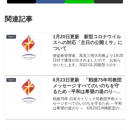
関連記事
1月20日更新 新型コロナウイル
Topics
スへの対応「主日の公開ミサ」に
ついて
使徒座管理者、髙見三明大司教より1月20
日付で通達が出されましたので、お知ら
せいたします。2022-01-20新型コロナウ
イルスへの対応.pdf2022年1月20日（木）
関係各位カトリック長崎大司教区使徒座
管理者 髙見 三明大司教「主日の公...
6月23日更新 「戦後75年司教団
Topics
メッセージ すべてのいのちを守
るため ─平和は希望の道のり─」
カトリック中央協議会ホームペー
戦後75年 日本カトリック司教団平和メッ
ジ掲載のご案内
セージすべてのいのちを守るため ─ 平和
は希望の道のり ─ 6月23日沖縄慰霊の日
のきょう、司教団メッセージが発表され
ました。カトリック中央協議会のホーム
ページをご案内いたします。（← カトリ
ック中央...