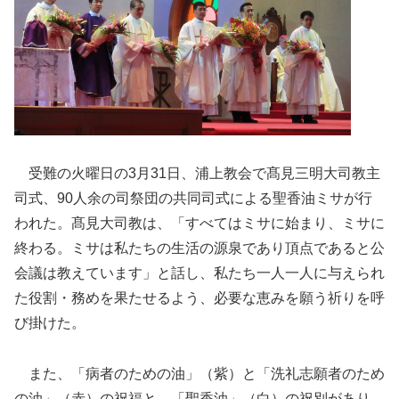
受難の火曜日の3月31日、浦上教会で髙見三明大司教主
司式、90人余の司祭団の共同司式による聖香油ミサが行
われた。髙見大司教は、「すべてはミサに始まり、ミサに
終わる。ミサは私たちの生活の源泉であり頂点であると公
会議は教えています」と話し、私たち一人一人に与えられ
た役割・務めを果たせるよう、必要な恵みを願う祈りを呼
び掛けた。
また、「病者のための油」（紫）と「洗礼志願者のため
の油」（赤）の祝福と、「聖香油」（白）の祝別があり、