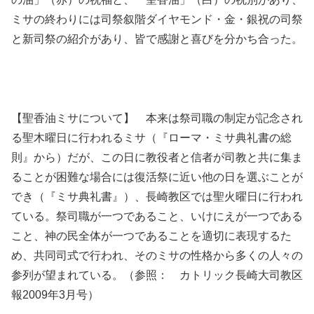
ミサの終わりには司祭叙階ダイヤモンド・金・銀祝の司祭
と新司祭の紹介があり、皆で感謝と喜びを分かち合った。
【聖香油ミサについて】 本来は祭司職の制定が記念され
る聖木曜日に行われるミサ（『ローマ・ミサ典礼書の総
則』から）だが、この日に教役者と信者が司教と共に集ま
ることが困難な場合には復活祭に近い他の日を選ぶことが
でき（『ミサ典礼書』）、長崎教区では聖火曜日に行われ
ている。祭司職が一つであること、いけにえが一つである
こと、神の民全体が一つであることを適切に表現するた
め、共同司式で行われ、そのミサの性格から多くの人々の
参列が望まれている。（参照： カトリック長崎大司教区
報2009年3月号）