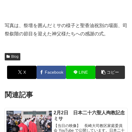
写真は、祭壇を囲んだミサの様子と聖香油祝別の場面、司
祭叙階の節目を迎えた神父様たちへの感謝の式。
Blog
X
Facebook
LINE
コピー
関連記事
2月2日 日本二十六聖人殉教記念
Blog
ミサ
【当日の映像】 長崎大司教区家庭委員
会 YouTube で公開しています。日本二十