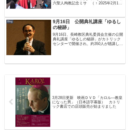
六聖人殉教記念ミサ （ ↑ 2025年2月17
日に追記しました。） 日本の教会は2月
5日を、日本二十六聖人殉教者（聖パウロ
三木と同志殉教者）の祝日として記念
9月16日 公開典礼講座「ゆるし
し...
Blog
の秘跡」
9月16日、長崎教区典礼委員会主催の公開
典礼講座「ゆるしの秘跡」がカトリック
センターで開催され、約350人が聴講し
た。講師を務めた日本カトリック神学院
院長の白浜 満師は、回心の目的は愛に基
づく立ち返りと和解（神・共同体・自分
との和解）である...
3月28日更新 映画ＤＶＤ「カロル―教皇
になった男」（日本語字幕版） カトリ
ック書店での店頭販売が始まりました