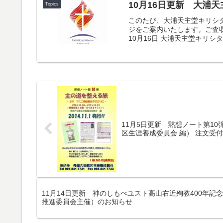
10月16日更新 大浦
Topics
このたび、大浦天主堂キリシ
ジをご案内いたします。ご査収
10月16日 大浦天主堂キリシ
11月5日更新 黙想ノート第10
区生涯養成委員会 編） 注文受
11月14日更新 神のしもべユスト高山右近殉教400年
推進委員会主催）のお知らせ