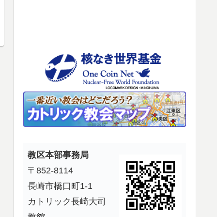
使
っ
て
く
だ
さ
い。
教区本部事務局
〒852-8114
長崎市橋口町1-1
カトリック長崎大司
教館