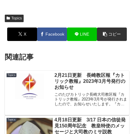
Topics
X
Facebook
LINE
コピー
関連記事
2月21日更新 長崎教区報『カト
Topics
リック教報』2023年3月号発行の
お知らせ
このたびカトリック長崎大司教区報『カ
トリック教報』2023年3月号が発行されま
したので、お知らせいたします。『カト
リック教報』2023年3月号.pdf★１面 中
村長八神父について、二十六聖人殉教記
念ミサ、司祭研修会で LGBTQ への理解
4月18日更新 3/17 日本の信徒発
Topics
深...
見150周年記念 教皇特使のメッ
セージと大司教のミサ説教