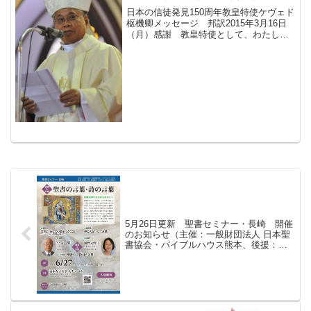
日本の信徒発見150周年教皇特使ケヴェド
枢機卿メッセージ 邦訳2015年3月16日
（月）感謝 教皇特使として、わたした
ちのフランシスコ教皇様、日本カトリッ
ク司教協議会、長崎大司教区ヨセフ髙見
三明大司教様に、長崎に招いてくださっ
たことを深く感...
5月26日更新 聖書セミナー・長崎 開催
のお知らせ（主催：一般財団法人 日本聖
書協会・バイブルハウス熊本、後援：長
崎キリスト教協議会 カトリック長崎大
司教区）