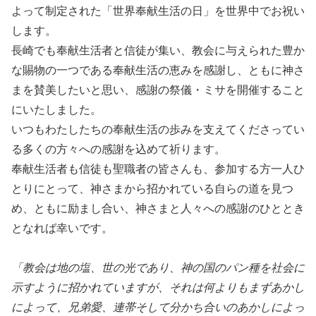
よって制定された「世界奉献生活の日」を世界中でお祝い
します。
長崎でも奉献生活者と信徒が集い、教会に与えられた豊か
な賜物の一つである奉献生活の恵みを感謝し、ともに神さ
まを賛美したいと思い、感謝の祭儀・ミサを開催すること
にいたしました。
いつもわたしたちの奉献生活の歩みを支えてくださってい
る多くの方々への感謝を込めて祈ります。
奉献生活者も信徒も聖職者の皆さんも、参加する方一人ひ
とりにとって、神さまから招かれている自らの道を見つ
め、ともに励まし合い、神さまと人々への感謝のひととき
となれば幸いです。
「教会は地の塩、世の光であり、神の国のパン種を社会に
示すように招かれていますが、それは何よりもまずあかし
によって、兄弟愛、連帯そして分かち合いのあかしによっ