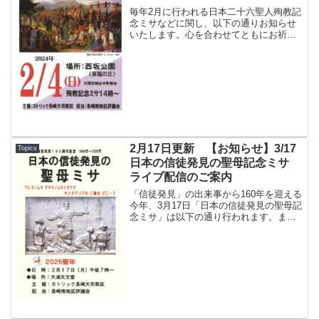
毎年2月に行われる日本二十六聖人殉教記
念ミサなどに関し、以下の通りお知らせ
いたします。心を合わせてともにお祈り
いただきたく、どうぞよろしくお願いい
たします。日本二十六聖人殉教祭■ 殉教
記念ミサ日時： 2024年2月4日（日）14
時場所： 西...
2月17日更新 【お知らせ】3/17
Topics
日本の信徒発見の聖母記念ミサ
ライブ配信のご案内
「信徒発見」の出来事から160年を迎える
今年、3月17日「日本の信徒発見の聖母記
念ミサ」は以下の通り行われます。ま
た、当日のミサの様子をライブ配信いた
しますので、心を合わせてお祈りいただ
ければと思います。どうぞよろしくお願
いいたします。信徒...