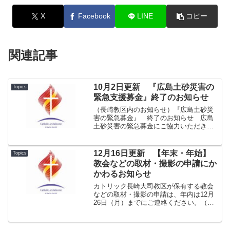
X
Facebook
LINE
コピー
関連記事
10月2日更新 『広島土砂災害の
Topics
緊急支援募金』終了のお知らせ
（長崎教区内のお知らせ）『広島土砂災
害の緊急募金』 終了のお知らせ 広島
土砂災害の緊急募金にご協力いただき、
ありがとうございます。 ボランティア
に参加して下さった方々、ご送金くださ
った方々に心から感謝申し上げます。
12月16日更新 【年末・年始】
Topics
現在、災害から一カ月が過...
教会などの取材・撮影の申請にか
かわるお知らせ
カトリック長崎大司教区が保有する教会
などの取材・撮影の申請は、年内は12月
26日（月）までにご連絡ください。（申
請方法は教会の写真等に係る各種申請か
らご確認ください。） 12月27日（火）
～2017年1月4日（水）の期間は対応いた