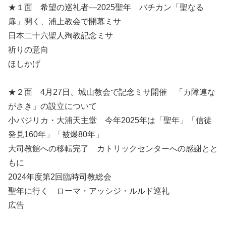
★１面 希望の巡礼者―2025聖年 バチカン「聖なる
扉」開く、浦上教会で開幕ミサ
日本二十六聖人殉教記念ミサ
祈りの意向
ほしかげ
★２面 4月27日、城山教会で記念ミサ開催 「カ障連な
がさき」の設立について
小バジリカ・大浦天主堂 今年2025年は「聖年」「信徒
発見160年」「被爆80年」
大司教館への移転完了 カトリックセンターへの感謝とと
もに
2024年度第2回臨時司教総会
聖年に行く ローマ・アッシジ・ルルド巡礼
広告