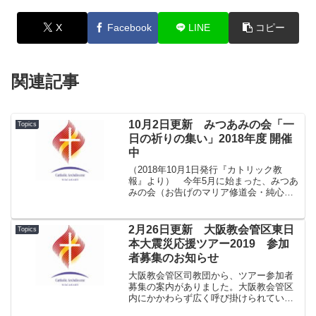
X
Facebook
LINE
コピー
関連記事
10月2日更新 みつあみの会「一
Topics
日の祈りの集い」2018年度 開催
中
（2018年10月1日発行『カトリック教
報』より） 今年5月に始まった、みつあ
みの会（お告げのマリア修道会・純心聖
母会・聖母の騎士修道女会）主催による
「一日の祈りの集い」。これまでに3回開
かれました。 「私たち一人ひとりが置
2月26日更新 大阪教会管区東日
Topics
かれている現実か...
本大震災応援ツアー2019 参加
者募集のお知らせ
大阪教会管区司教団から、ツアー参加者
募集の案内がありました。大阪教会管区
内にかかわらず広く呼び掛けられていま
すので、お知らせいたします。詳細はこ