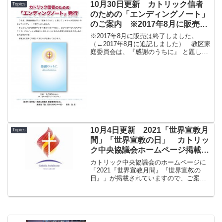
10月30日更新 カトリック信者
Topics
のための「エンディングノート」
のご案内 ※2017年8月に販売は
終了しました。
※2017年8月に販売は終了しました。
（←2017年8月に追記しました） 教区家
庭委員会は、『感謝のうちに』 と題して
カトリック信者向けの「エンディングノ
ート」を発行いたしました。 人生の締
めくくりを意識する信者が、①神への信
頼を深めながら...
10月4日更新 2021「世界宣教月
Topics
間」「世界宣教の日」 カトリッ
ク中央協議会ホームページ掲載の
ご案内
カトリック中央協議会のホームページに
「2021『世界宣教月間』『世界宣教の
日』」が掲載されていますので、ご案内
いたします。■ 2021「世界宣教月間」
「世界宣教の日」（カトリック中央協議
会ホームページへ）