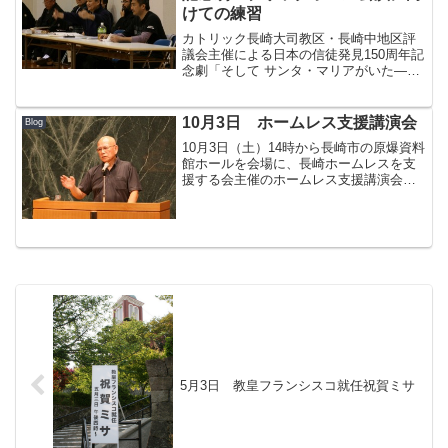
けての練習
カトリック長崎大司教区・長崎中地区評
議会主催による日本の信徒発見150周年記
念劇「そして サンタ・マリアがいた—キ
リシタン復活物語―」が4月9日（土）と
10日（日）、長崎ブリックホールで上演
される。 長崎中地区を中心に信徒・司
10月3日 ホームレス支援講演会
Blog
祭らが出演する...
10月3日（土）14時から長崎市の原爆資料
館ホールを会場に、長崎ホームレスを支
援する会主催のホームレス支援講演会が
開催された。カトリック長崎大司教区、
他5団体の後援。 講師は、大阪・釜ヶ崎
で支援活動をしている本田哲郎神父（フ
ランシスコ会）。...
5月3日 教皇フランシスコ就任祝賀ミサ