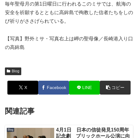
毎年聖母月の第1日曜日に行われるこのミサでは、航海の
安全を祈願するとともに高鉾島で殉教した信者たちをしの
び祈りがささげられている。
【写真】野外ミサ・写真右上は岬の聖母像／長崎港入り口
の高鉾島
Blog
X
Facebook
LINE
コピー
関連記事
4月1日 日本の信徒発見150周年
Blog
記念劇 ブリックホール公演に向