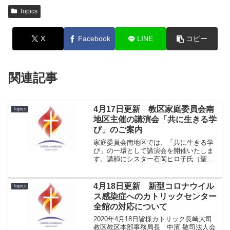
Topics
X
Facebook
LINE
コピー
関連記事
4月17日更新 教区家庭委員会南
Topics
地区主催の講演会「共に生きる学
び」のご案内
家庭委員会南地区では、「共に生きる学
び」の一環として講演会を開催いたしま
す。講師にシスター石岡ヒロ子氏（聖フ
ランシスコ病院修道女会）を招いて講演
いただくことにいたしました。シスター
石岡については、教区行事などで看護協
4月18日更新 新型コロナウイル
Topics
会救護班としてお世話にな...
ス感染症へのカトリックセンター
全館の対応について
2020年4月18日皆様カトリック長崎大司
教区教区本部事務局長 中濱 敬司法人会