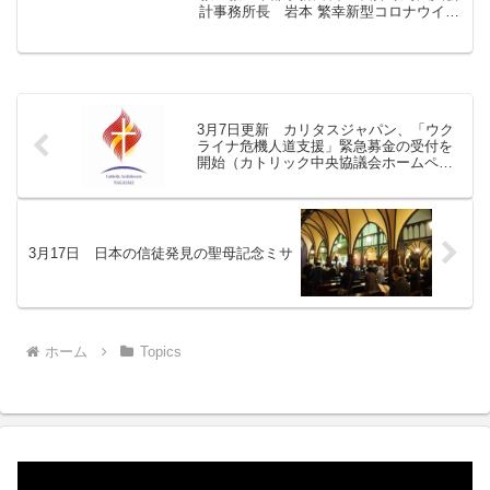
計事務所長 岩本 繁幸新型コロナウイル
ス感染症へのカトリックセンター全館の
対応について（お知らせ）♰ 主の恵みと
平和 主のご復活おめでとうございま
す。 さて、カ...
3月7日更新 カリタスジャパン、「ウク
ライナ危機人道支援」緊急募金の受付を
開始（カトリック中央協議会ホームペー
ジより）
3月17日 日本の信徒発見の聖母記念ミサ
ホーム
Topics