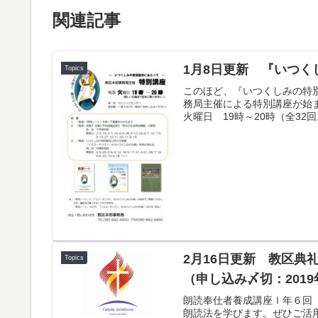
関連記事
1月8日更新 『いつ
Topics
このほど、『いつくしみの特
務局主催による特別講座が始ま
火曜日 19時～20時（全32
2月16日更新 教区
Topics
（申し込み〆切：2019
朗読奉仕者養成講座Ⅰ年６回
朗読法を学びます。ぜひご活用く