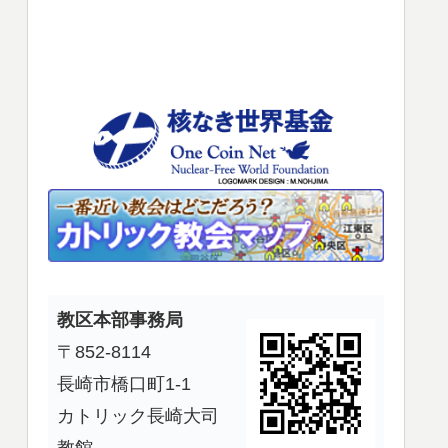
使
っ
て
く
だ
さ
い。
教区本部事務局
〒852-8114
長崎市橋口町1-1
カトリック長崎大司
教館