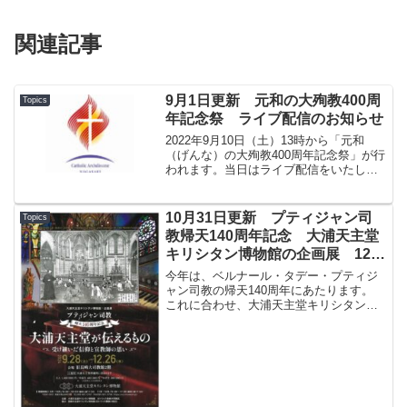
関連記事
9月1日更新 元和の大殉教400周
Topics
年記念祭 ライブ配信のお知らせ
2022年9月10日（土）13時から「元和
（げんな）の大殉教400周年記念祭」が行
われます。当日はライブ配信をいたしま
す。（予約URLは こちら です※）※ライ
ブ配信を視聴されるにあたっては、でき
ればあらかじめチャンネル登録をお願い
10月31日更新 プティジャン司
Topics
いたしま...
教帰天140周年記念 大浦天主堂
キリシタン博物館の企画展 12月
26日まで開催
今年は、ベルナール・タデー・プティジ
ャン司教の帰天140周年にあたります。
これに合わせ、大浦天主堂キリシタン博
物館では企画展「大浦天主堂が伝えるも
の－受け継いだ信仰と宣教師の思い－」
を開催しています。詳しくは博物館公式
ウェブサイト（こちら...