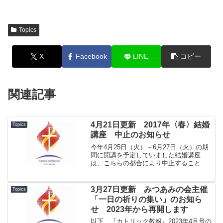
Topics
X
Facebook
LINE
コピー
関連記事
4月21日更新 2017年〈春〉結婚
Topics
講座 中止のお知らせ
今年4月25日（火）～6月27日（火）の期
間に開講を予定していました結婚講座
は、こちらの都合により中止することと
なりました。 秋の結婚講座につきまし
ては、あらためてご案内いたします。
今後ともどうぞよろしくお願いいたしま
3月27日更新 みつあみの会主催
Topics
す。カトリック長崎大...
「一日の祈りの集い」のお知ら
せ 2023年から再開します
以下、『カトリック教報』2023年4月号の