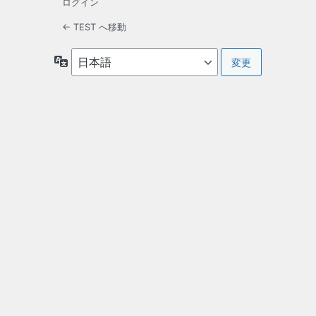
ログイン
← TEST へ移動
言
語