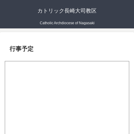
カトリック長崎大司教区
Catholic Archdiocese of Nagasaki
行事予定