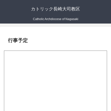
カトリック長崎大司教区
Catholic Archdiocese of Nagasaki
行事予定