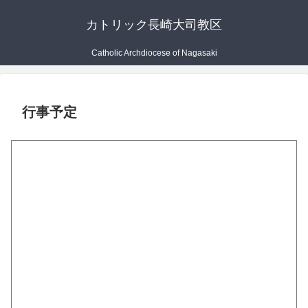
カトリック長崎大司教区
Catholic Archdiocese of Nagasaki
行事予定