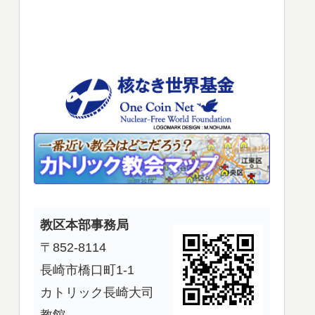
使
っ
て
く
だ
さ
い。
教区本部事務局
〒852-8114
長崎市橋口町1-1
カトリック長崎大司
教館