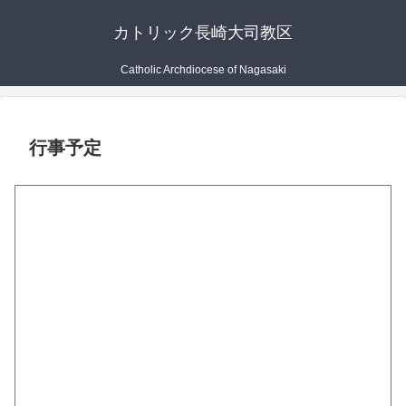
カトリック長崎大司教区
Catholic Archdiocese of Nagasaki
行事予定