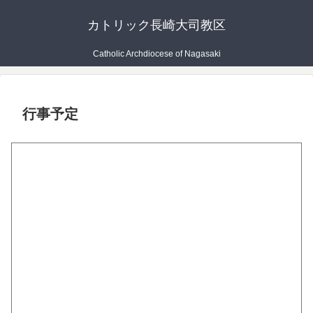
カトリック長崎大司教区
Catholic Archdiocese of Nagasaki
行事予定