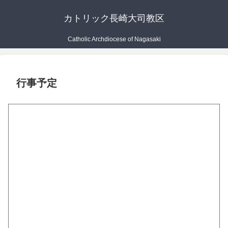
カトリック長崎大司教区
Catholic Archdiocese of Nagasaki
行事予定