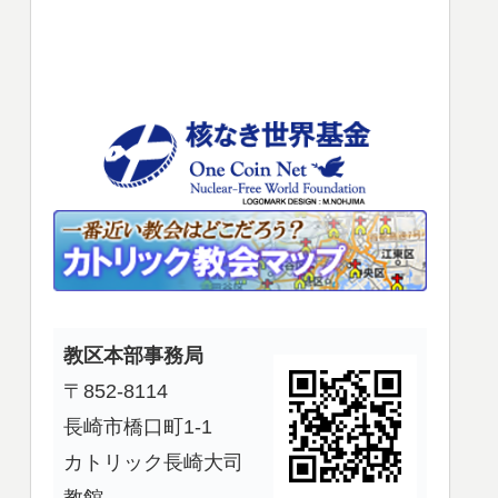
使
っ
て
く
だ
さ
い。
教区本部事務局
〒852-8114
長崎市橋口町1-1
カトリック長崎大司
教館