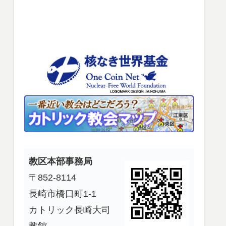
使
っ
て
く
だ
さ
い。
教区本部事務局
〒852-8114
長崎市橋口町1-1
カトリック長崎大司
教館