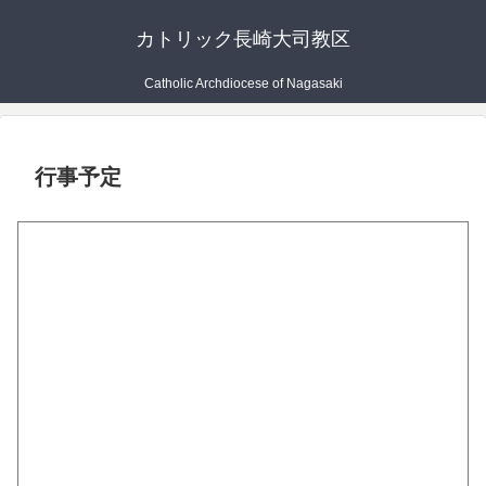
カトリック長崎大司教区
Catholic Archdiocese of Nagasaki
行事予定