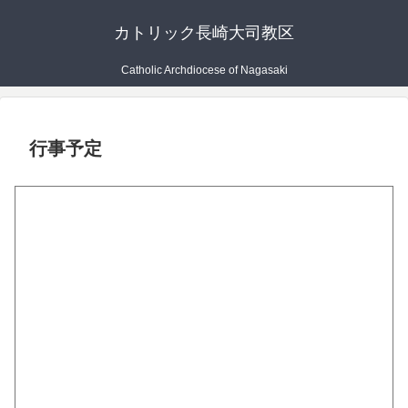
カトリック長崎大司教区
Catholic Archdiocese of Nagasaki
行事予定