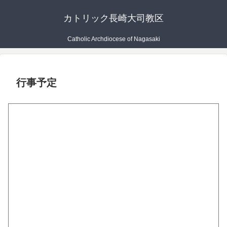
カトリック長崎大司教区
Catholic Archdiocese of Nagasaki
行事予定