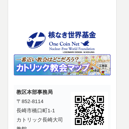
使
っ
て
く
だ
さ
い。
教区本部事務局
〒852-8114
長崎市橋口町1-1
カトリック長崎大司
教館