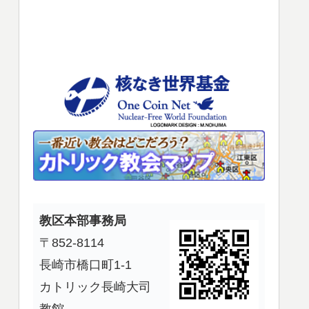
使
っ
て
く
だ
さ
い。
教区本部事務局
〒852-8114
長崎市橋口町1-1
カトリック長崎大司
教館